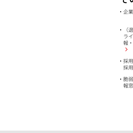
企
（
ラ
報
採
採
脆
報