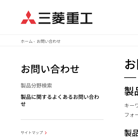
メ
ホーム
-
お問い合わせ
イ
パ
ン
お
お問い合わせ
ン
コ
ン
く
テ
製品分野検索
製
ず
ン
製品に関するよくあるお問い合わ
ツ
せ
キー
に
フォ
移
製
動
サイトマップ