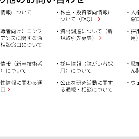
業情報について
株主・投資家向情報に
人
ついて（FAQ）
窓
退職者向け）コンプ
資材調達について（新
採
イアンスに関する通
規取引先募集）
用
・相談窓口について
用情報（新卒技術系
採用情報（障がい者採
職
用）について
用）について
ん
弱性情報に関わる通
公正な研究活動に関す
ウ
窓口
る通報・相談について