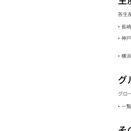
各生
長
神
横
グ
グロ
一
そ