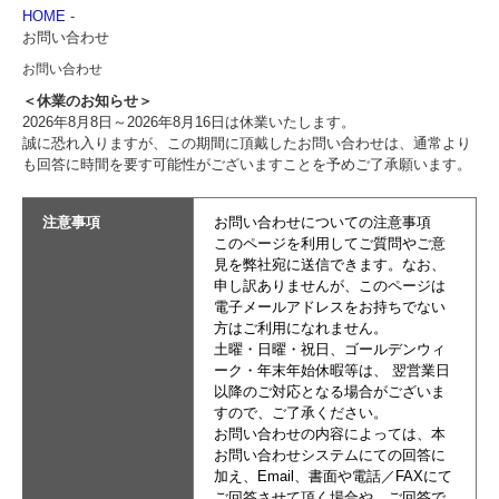
HOME
-
お問い合わせ
お問い合わせ
＜休業のお知らせ＞
2026年8月8日～2026年8月16日は休業いたします。
誠に恐れ入りますが、この期間に頂戴したお問い合わせは、通常より
も回答に時間を要す可能性がございますことを予めご了承願います。
注意事項
お問い合わせについての注意事項
このページを利用してご質問やご意
見を弊社宛に送信できます。なお、
申し訳ありませんが、このページは
電子メールアドレスをお持ちでない
方はご利用になれません。
土曜・日曜・祝日、ゴールデンウィ
ーク・年末年始休暇等は、 翌営業日
以降のご対応となる場合がございま
すので、ご了承ください。
お問い合わせの内容によっては、本
お問い合わせシステムにての回答に
加え、Email、書面や電話／FAXにて
ご回答させて頂く場合や、ご回答で