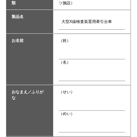
類
ツ施設）
製品名
お名前
（姓）
（名）
おなまえ／ふりが
（せい）
な
（めい）