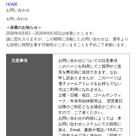
HOME
-
お問い合わせ
お問い合わせ
＜休業のお知らせ＞
2026年8月8日～2026年8月16日は休業いたします。
誠に恐れ入りますが、この期間に頂戴したお問い合わせは、通常より
も回答に時間を要す可能性がございますことを予めご了承願います。
注意事項
お問い合わせについての注意事項
このページを利用してご質問やご意
見を弊社宛に送信できます。なお、
申し訳ありませんが、このページは
電子メールアドレスをお持ちでない
方はご利用になれません。
土曜・日曜・祝日、ゴールデンウィ
ーク・年末年始休暇等は、 翌営業日
以降のご対応となる場合がございま
すので、ご了承ください。
お問い合わせの内容によっては、本
お問い合わせシステムにての回答に
加え、Email、書面や電話／FAXにて
ご回答させて頂く場合や、ご回答で