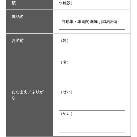
類
ツ施設）
製品名
お名前
（姓）
（名）
おなまえ／ふりが
（せい）
な
（めい）