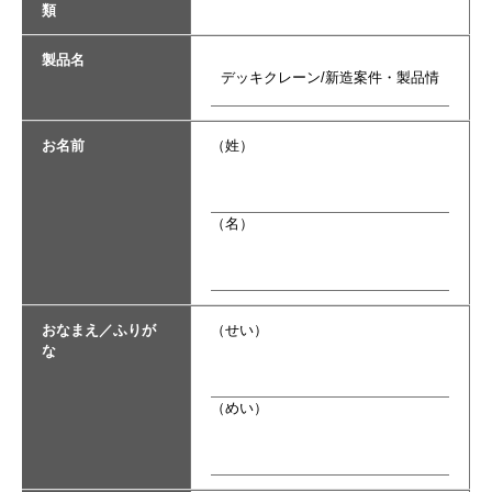
類
製品名
お名前
（姓）
（名）
おなまえ／ふりが
（せい）
な
（めい）