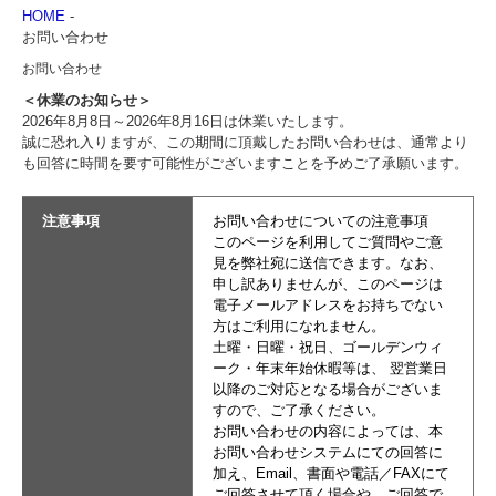
HOME
-
お問い合わせ
お問い合わせ
＜休業のお知らせ＞
2026年8月8日～2026年8月16日は休業いたします。
誠に恐れ入りますが、この期間に頂戴したお問い合わせは、通常より
も回答に時間を要す可能性がございますことを予めご了承願います。
注意事項
お問い合わせについての注意事項
このページを利用してご質問やご意
見を弊社宛に送信できます。なお、
申し訳ありませんが、このページは
電子メールアドレスをお持ちでない
方はご利用になれません。
土曜・日曜・祝日、ゴールデンウィ
ーク・年末年始休暇等は、 翌営業日
以降のご対応となる場合がございま
すので、ご了承ください。
お問い合わせの内容によっては、本
お問い合わせシステムにての回答に
加え、Email、書面や電話／FAXにて
ご回答させて頂く場合や、ご回答で