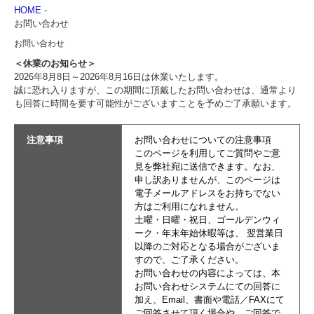
HOME
-
お問い合わせ
お問い合わせ
＜休業のお知らせ＞
2026年8月8日～2026年8月16日は休業いたします。
誠に恐れ入りますが、この期間に頂戴したお問い合わせは、通常より
も回答に時間を要す可能性がございますことを予めご了承願います。
注意事項
お問い合わせについての注意事項
このページを利用してご質問やご意
見を弊社宛に送信できます。なお、
申し訳ありませんが、このページは
電子メールアドレスをお持ちでない
方はご利用になれません。
土曜・日曜・祝日、ゴールデンウィ
ーク・年末年始休暇等は、 翌営業日
以降のご対応となる場合がございま
すので、ご了承ください。
お問い合わせの内容によっては、本
お問い合わせシステムにての回答に
加え、Email、書面や電話／FAXにて
ご回答させて頂く場合や、ご回答で