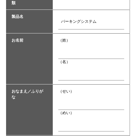
類
製品名
お名前
（姓）
（名）
おなまえ／ふりが
（せい）
な
（めい）