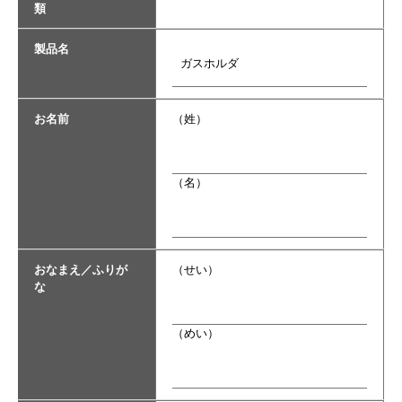
類
製品名
お名前
（姓）
（名）
おなまえ／ふりが
（せい）
な
（めい）