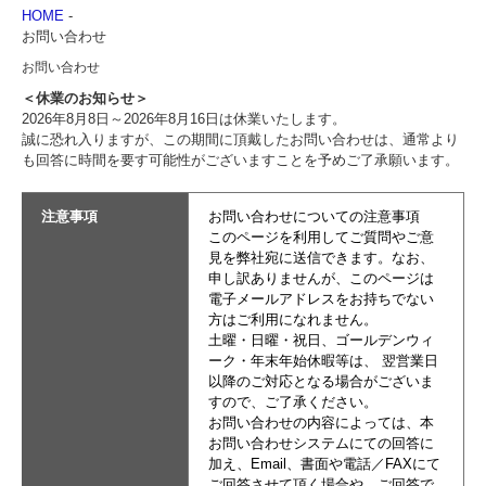
HOME
-
お問い合わせ
お問い合わせ
＜休業のお知らせ＞
2026年8月8日～2026年8月16日は休業いたします。
誠に恐れ入りますが、この期間に頂戴したお問い合わせは、通常より
も回答に時間を要す可能性がございますことを予めご了承願います。
注意事項
お問い合わせについての注意事項
このページを利用してご質問やご意
見を弊社宛に送信できます。なお、
申し訳ありませんが、このページは
電子メールアドレスをお持ちでない
方はご利用になれません。
土曜・日曜・祝日、ゴールデンウィ
ーク・年末年始休暇等は、 翌営業日
以降のご対応となる場合がございま
すので、ご了承ください。
お問い合わせの内容によっては、本
お問い合わせシステムにての回答に
加え、Email、書面や電話／FAXにて
ご回答させて頂く場合や、ご回答で