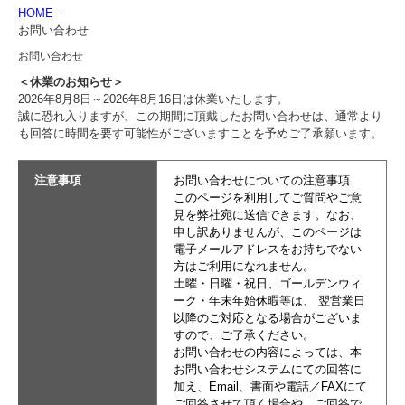
HOME
-
お問い合わせ
お問い合わせ
＜休業のお知らせ＞
2026年8月8日～2026年8月16日は休業いたします。
誠に恐れ入りますが、この期間に頂戴したお問い合わせは、通常より
も回答に時間を要す可能性がございますことを予めご了承願います。
注意事項
お問い合わせについての注意事項
このページを利用してご質問やご意
見を弊社宛に送信できます。なお、
申し訳ありませんが、このページは
電子メールアドレスをお持ちでない
方はご利用になれません。
土曜・日曜・祝日、ゴールデンウィ
ーク・年末年始休暇等は、 翌営業日
以降のご対応となる場合がございま
すので、ご了承ください。
お問い合わせの内容によっては、本
お問い合わせシステムにての回答に
加え、Email、書面や電話／FAXにて
ご回答させて頂く場合や、ご回答で