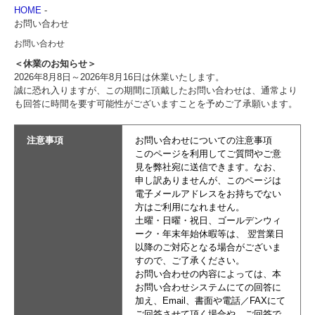
HOME
-
お問い合わせ
お問い合わせ
＜休業のお知らせ＞
2026年8月8日～2026年8月16日は休業いたします。
誠に恐れ入りますが、この期間に頂戴したお問い合わせは、通常より
も回答に時間を要す可能性がございますことを予めご了承願います。
注意事項
お問い合わせについての注意事項
このページを利用してご質問やご意
見を弊社宛に送信できます。なお、
申し訳ありませんが、このページは
電子メールアドレスをお持ちでない
方はご利用になれません。
土曜・日曜・祝日、ゴールデンウィ
ーク・年末年始休暇等は、 翌営業日
以降のご対応となる場合がございま
すので、ご了承ください。
お問い合わせの内容によっては、本
お問い合わせシステムにての回答に
加え、Email、書面や電話／FAXにて
ご回答させて頂く場合や、ご回答で