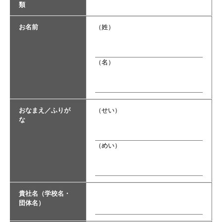
類
お名前
（姓）
（名）
おなまえ／ふりが
（せい）
な
（めい）
貴社名（学校名・
団体名）