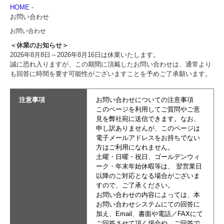
HOME
-
お問い合わせ
お問い合わせ
＜休業のお知らせ＞
2026年8月8日～2026年8月16日は休業いたします。
誠に恐れ入りますが、この期間に頂戴したお問い合わせは、通常より
も回答に時間を要す可能性がございますことを予めご了承願います。
注意事項
お問い合わせについての注意事項
このページを利用してご質問やご意
見を弊社宛に送信できます。なお、
申し訳ありませんが、このページは
電子メールアドレスをお持ちでない
方はご利用になれません。
土曜・日曜・祝日、ゴールデンウィ
ーク・年末年始休暇等は、 翌営業日
以降のご対応となる場合がございま
すので、ご了承ください。
お問い合わせの内容によっては、本
お問い合わせシステムにての回答に
加え、Email、書面や電話／FAXにて
ご回答させて頂く場合や、ご回答で