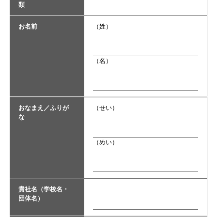
類
お名前
（姓）
（名）
おなまえ／ふりが
（せい）
な
（めい）
貴社名（学校名・
団体名）